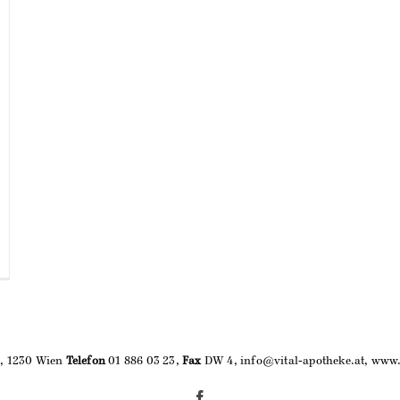
9, 1230 Wien
Telefon
01 886 03 23,
Fax
DW 4, info@vital-apotheke.at, www.
Facebook