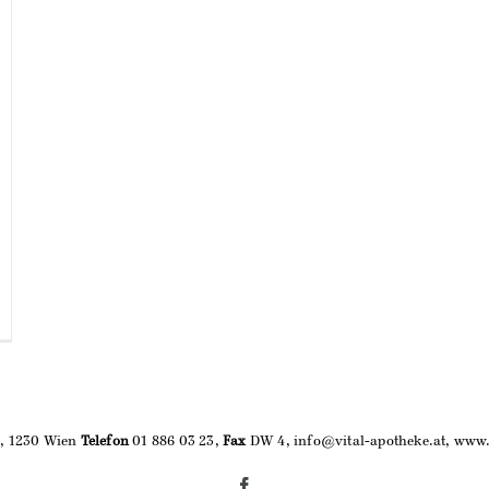
9, 1230 Wien
Telefon
01 886 03 23,
Fax
DW 4, info@vital-apotheke.at, www.
Facebook