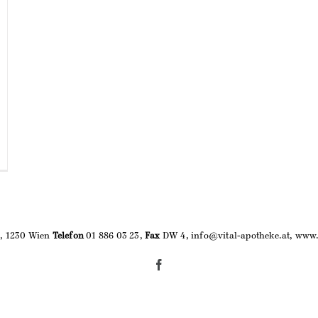
9, 1230 Wien
Telefon
01 886 03 23,
Fax
DW 4, info@vital-apotheke.at, www.
Facebook