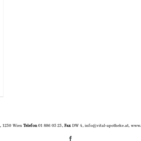
9, 1230 Wien
Telefon
01 886 03 23,
Fax
DW 4, info@vital-apotheke.at, www.
Facebook