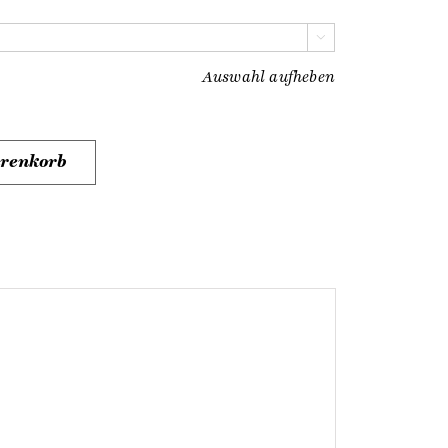

Auswahl aufheben
arenkorb