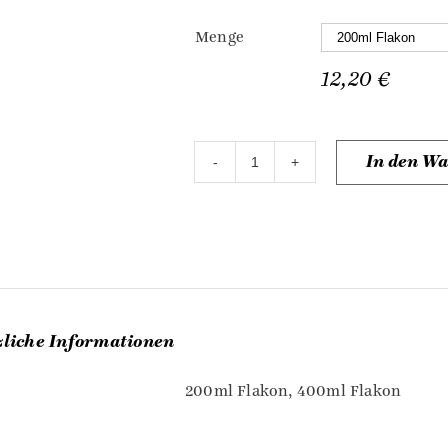
Menge
12,20
€
In den W
REINIGUNGSMILCH
für
GESICHT
und
AUGEN
Menge
zliche Informationen
200ml Flakon, 400ml Flakon