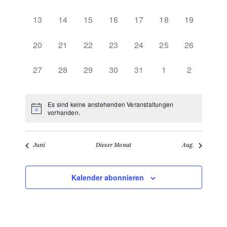
Veranstaltungen,
Veranstaltungen,
Veranstaltungen,
Veranstaltungen,
Veranstaltungen,
Veranstaltungen,
Veranstalt
0
0
0
0
0
0
0
13
14
15
16
17
18
19
Veranstaltungen,
Veranstaltungen,
Veranstaltungen,
Veranstaltungen,
Veranstaltungen,
Veranstaltungen,
Veranstalt
0
0
0
0
0
0
0
20
21
22
23
24
25
26
Veranstaltungen,
Veranstaltungen,
Veranstaltungen,
Veranstaltungen,
Veranstaltungen,
Veranstaltungen,
Veranstalt
0
0
0
0
0
0
0
27
28
29
30
31
1
2
Veranstaltungen,
Veranstaltungen,
Veranstaltungen,
Veranstaltungen,
Veranstaltungen,
Veranstaltungen,
Veranstalt
Es sind keine anstehenden Veranstaltungen
vorhanden.
Juni
Dieser Monat
Aug.
Kalender abonnieren