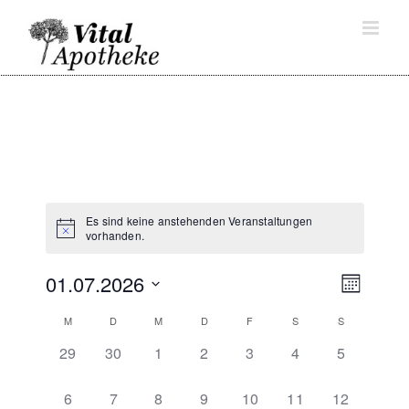
Skip
to
content
Es sind keine anstehenden Veranstaltungen
vorhanden.
01.07.2026
Ansich
Verans
Monat
Naviga
Ansicht
Datum
Kalender
M
D
M
D
F
S
S
Navigat
wählen.
von
0
0
0
0
0
0
0
29
30
1
2
3
4
5
Veranstaltungen
Veranstaltungen,
Veranstaltungen,
Veranstaltungen,
Veranstaltungen,
Veranstaltungen,
Veranstaltungen,
Veranstalt
0
0
0
0
0
0
0
6
7
8
9
10
11
12