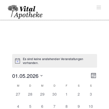
Skip
to
content
Es sind keine anstehenden Veranstaltungen
vorhanden.
01.05.2026
Ansich
Verans
Monat
Naviga
Ansicht
Datum
Kalender
M
D
M
D
F
S
S
Navigat
wählen.
von
0
0
0
0
0
0
0
27
28
29
30
1
2
3
Veranstaltungen
Veranstaltungen,
Veranstaltungen,
Veranstaltungen,
Veranstaltungen,
Veranstaltungen,
Veranstaltungen,
Veranstalt
0
0
0
0
0
0
0
4
5
6
7
8
9
10