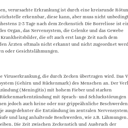
ien, verursachte Erkrankung ist durch eine kreisrunde Rötun
tichstelle erkennbar, diese kann, aber muss nicht unbeding
ühestens 2-3 Tage nach dem Zeckenstich Die Borreliose ist ei
edes Organ, das Nervensystem, die Gelenke und das Gewebe
Krankheitsbilder, die oft auch erst lange Zeit nach dem
den Ärzten oftmals nicht erkannt und nicht zugeordnet wer
en oder Gesichtslähmungen.
e Viruserkrankung, die durch Zecken übertragen wird. Das V
ensystem (Gehirn und Rückenmark) des Menschen an. Der Ver
ntzündung (Meningitis) mit hohem Fieber und starken
d Rückenmarkentzündung mit Sprach- und Schluckstörungen
n jedoch auch keine oder nur grippeähnliche Beschwerden
, je ausgedehnter die Entzündung im zentralen Nervensystem
äufe und lang anhaltende Beschwerden, wie z.B. Lähmungen.
eiben. Die Zeit zwischen Zeckenstich und Ausbruch der