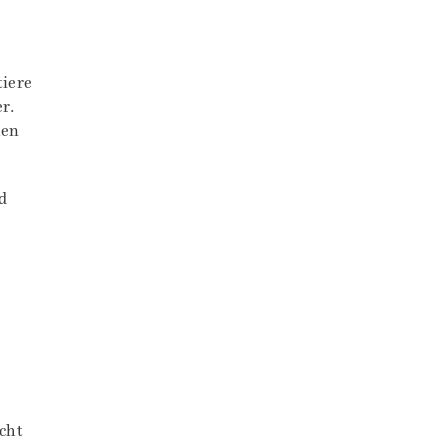
tiere
r.
hen
d
h
cht