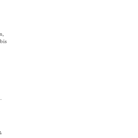
n,
bis
.
4