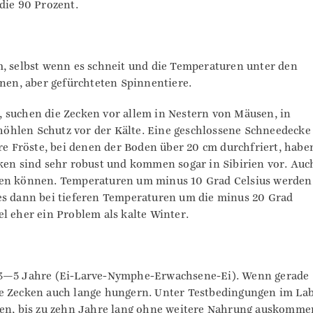
die 90 Prozent.
m, selbst wenn es schneit und die Temperaturen unter den
inen, aber gefürchteten Spinnentiere.
 suchen die Zecken vor allem in Nestern von Mäusen, in
öhlen Schutz vor der Kälte. Eine geschlossene Schneedecke
ere Fröste, bei denen der Boden über 20 cm durchfriert, habe
cken sind sehr robust und kommen sogar in Sibirien vor. Auc
ben können. Temperaturen um minus 10 Grad Celsius werden
es dann bei tieferen Temperaturen um die minus 20 Grad
l eher ein Problem als kalte Winter.
l 3—5 Jahre (Ei-Larve-Nymphe-Erwachsene-Ei). Wenn gerade
ie Zecken auch lange hungern. Unter Testbedingungen im La
ten, bis zu zehn Jahre lang ohne weitere Nahrung auskomme