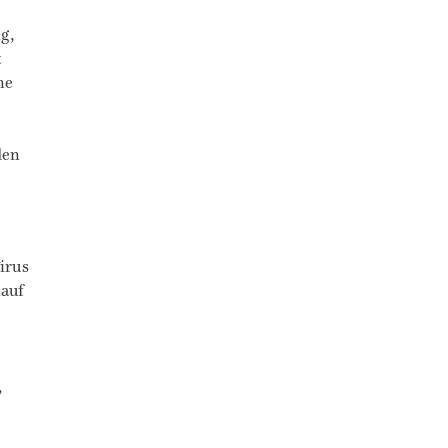
g,
t
ne
den
irus
lauf
,