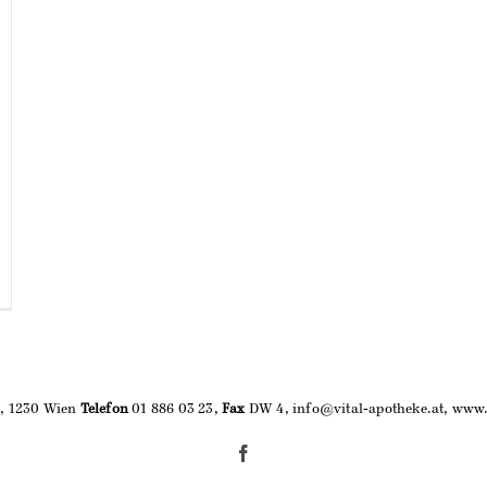
9, 1230 Wien
Telefon
01 886 03 23,
Fax
DW 4, info@vital-apotheke.at, www.
Facebook