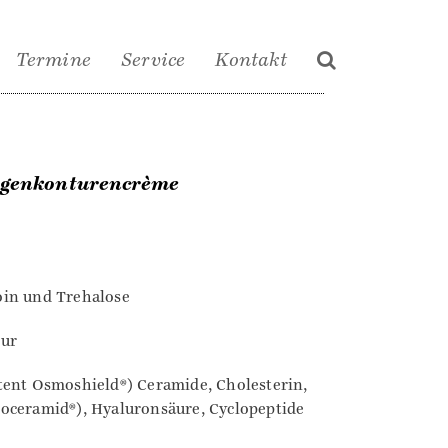
Termine
Service
Kontakt
ugenkonturencrème
oin und Trehalose
tur
tent Osmoshield®) Ceramide, Cholesterin,
roceramid®), Hyaluronsäure, Cyclopeptide