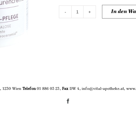
In den W
Osmotische
Anti-
Aging-
Augenkonturencrème
Menge
9, 1230 Wien
Telefon
01 886 03 23,
Fax
DW 4, info@vital-apotheke.at, www.
Facebook