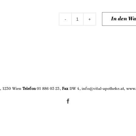
In den W
Gesichtsmaske
mit
Hyaluronsäure
Menge
9, 1230 Wien
Telefon
01 886 03 23,
Fax
DW 4, info@vital-apotheke.at, www.
Facebook